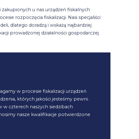
i zakupionych u nas urządzeń fiskalnych
ie rozpoczęcia fiskalizacji. Nasi specjaliści
li, dlatego doradzą i wskażą najbardziej
cji prowadzonej działalności gospodarczej.
gamy w procesie fiskalizacji urządzeń
dzenia, których jakości jesteśmy pewni.
 w czterech naszych siedzibach
dnosimy nasze kwalifikacje potwierdzone
.