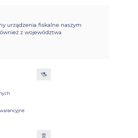
y urządzenia fiskalne naszym
 również z województwa
nych
warancyjne