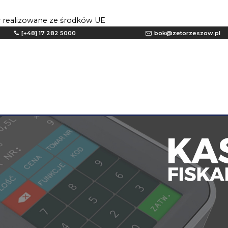
y realizowane ze środków UE
[+48] 17 282 5000
bok@zetorzeszow.pl
Bezpieczeństwo fizyczne budynku