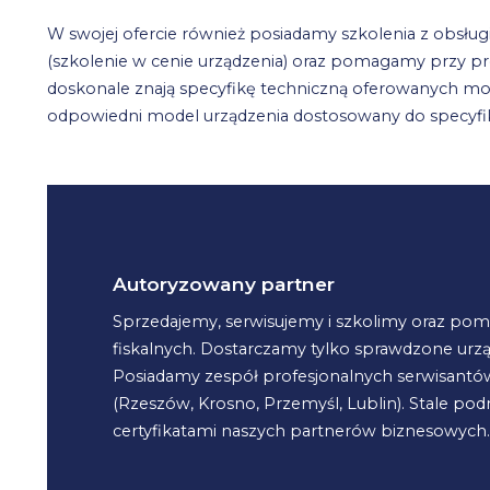
W swojej ofercie również posiadamy szkolenia z obsług
(szkolenie w cenie urządzenia) oraz pomagamy przy proces
doskonale znają specyfikę techniczną oferowanych mode
odpowiedni model urządzenia dostosowany do specyfika
Autoryzowany partner
Sprzedajemy, serwisujemy i szkolimy oraz poma
fiskalnych. Dostarczamy tylko sprawdzone urzą
Posiadamy zespół profesjonalnych serwisantów
(Rzeszów, Krosno, Przemyśl, Lublin). Stale po
certyfikatami naszych partnerów biznesowych