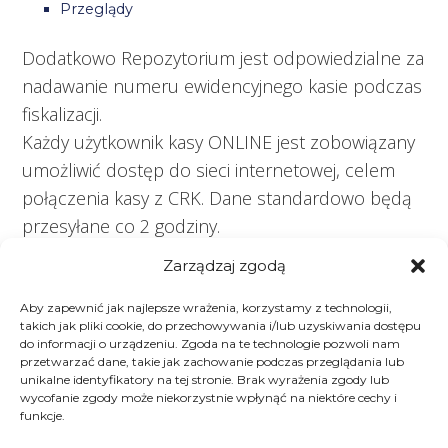
Przeglądy
Dodatkowo Repozytorium jest odpowiedzialne za
nadawanie numeru ewidencyjnego kasie podczas
fiskalizacji.
Każdy użytkownik kasy ONLINE jest zobowiązany
umożliwić dostęp do sieci internetowej, celem
połączenia kasy z CRK. Dane standardowo będą
przesyłane co 2 godziny.
Zarządzaj zgodą
SPRAWDŹ CO PRZYGOTOWALIŚMY DLA CIEBIE
https://sprzetioprogramowaniekomputerowe.
Aby zapewnić jak najlepsze wrażenia, korzystamy z technologii,
takich jak pliki cookie, do przechowywania i/lub uzyskiwania dostępu
zetorzeszow.pl/kasy-fiskalne-online/
do informacji o urządzeniu. Zgoda na te technologie pozwoli nam
przetwarzać dane, takie jak zachowanie podczas przeglądania lub
unikalne identyfikatory na tej stronie. Brak wyrażenia zgody lub
wycofanie zgody może niekorzystnie wpłynąć na niektóre cechy i
funkcje.