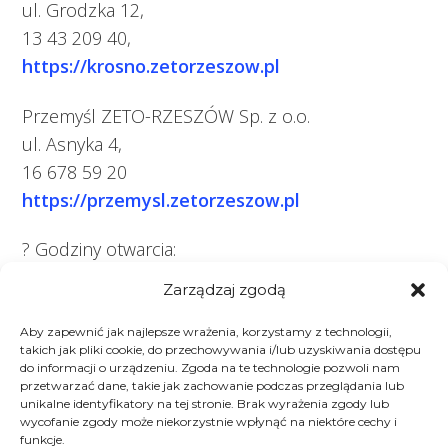
ul. Grodzka 12,
13 43 209 40,
https://krosno.zetorzeszow.pl
Przemyśl ZETO-RZESZÓW Sp. z o.o.
ul. Asnyka 4,
16 678 59 20
https://przemysl.zetorzeszow.pl
? Godziny otwarcia:
pn. – pt. 8:00 – 16:00
Zarządzaj zgodą
Aby zapewnić jak najlepsze wrażenia, korzystamy z technologii,
takich jak pliki cookie, do przechowywania i/lub uzyskiwania dostępu
do informacji o urządzeniu. Zgoda na te technologie pozwoli nam
przetwarzać dane, takie jak zachowanie podczas przeglądania lub
Ważne daty dotyczące grup objętych
unikalne identyfikatory na tej stronie. Brak wyrażenia zgody lub
obowiązkiem posiadania KAS
wycofanie zgody może niekorzystnie wpłynąć na niektóre cechy i
funkcje.